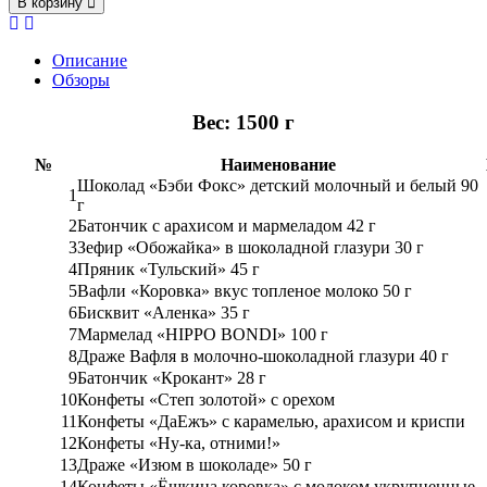
В корзину
Описание
Обзоры
Вес: 1500 г
№
Наименование
Шоколад «Бэби Фокс» детский молочный и белый 90
1
г
2
Батончик с арахисом и мармеладом 42 г
3
Зефир «Обожайка» в шоколадной глазури 30 г
4
Пряник «Тульский» 45 г
5
Вафли «Коровка» вкус топленое молоко 50 г
6
Бисквит «Аленка» 35 г
7
Мармелад «HIPPO BONDI» 100 г
8
Драже Вафля в молочно-шоколадной глазури 40 г
9
Батончик «Крокант» 28 г
10
Конфеты «Степ золотой» с орехом
11
Конфеты «ДаЕжъ» с карамелью, арахисом и криспи
12
Конфеты «Ну-ка, отними!»
13
Драже «Изюм в шоколаде» 50 г
14
Конфеты «Ёшкина коровка» с молоком укрупненные