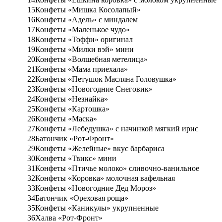
15
Конфеты «Мишка Косолапый»
16
Конфеты «Адель» с миндалем
17
Конфеты «Маленькое чудо»
18
Конфеты «Тоффи» оригинал
19
Конфеты «Милки вэй» мини
20
Конфеты «Волшебная метелица»
21
Конфеты «Мама приехала»
22
Конфеты «Петушок Масляна Головушка»
23
Конфеты «Новогодние Снеговик»
24
Конфеты «Незнайка»
25
Конфеты «Картошка»
26
Конфеты «Маска»
27
Конфеты «Лебедушка» с начинкой мягкий ирис
28
Батончик «Рот-Фронт»
29
Конфеты «Желейные» вкус барбариса
30
Конфеты «Твикс» мини
31
Конфеты «Птичье молоко» сливочно-ванильное
32
Конфеты «Коровка» молочная вафельная
33
Конфеты «Новогодние Дед Мороз»
34
Батончик «Ореховая роща»
35
Конфеты «Каникулы» укрупненные
36
Халва «Рот-Фронт»