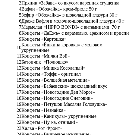
3
Пряник «Забава» со вкусом варенная сгущенка
4
Вафли «Обожайка» крем-брюле 50 г
5
Зефир «Обожайка» в шоколадной глазури 30 г
6
Драже Вафля в молочно-шоколадной глазури 40 г
7
Мармелад «HIPPO BONDI» с витаминами
70 г
8
Конфеты «ДаЁжъ» с карамелью, арахисом и криспи
9
Конфеты «Картошка»
Конфеты «Ёшкина коровка» с молоком
10
укрупненные
11
Конфеты «Милки Вэй»
12
Батончик
«Полюшко»
13
Конфеты «Мишка Косолапый»
14
Конфеты «Тоффи» оригинал
15
Конфеты «Волшебная метелица»
16
Конфеты «Бабаевские» шоколадный вкус
17
Конфеты «Новогодние Дед Мороз»
18
Конфеты «Новогодние Снеговик»
19
Конфеты «Петушок Масляна Головушка»
20
Конфеты «Незнайка»
21
Конфеты «Каникулы» укрупненные
22
Конфеты «Ну-ка, отними!»
23
Халва «Рот-Фронт»
24
Конфеты «Вишневое искушение»