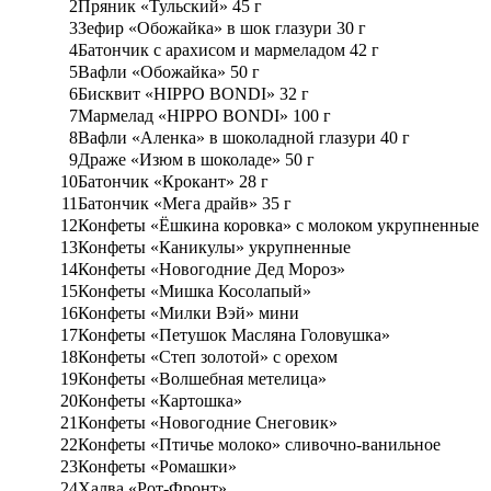
2
Пряник «Тульский» 45 г
3
Зефир «Обожайка» в шок глазури 30 г
4
Батончик с арахисом и мармеладом 42 г
5
Вафли «Обожайка» 50 г
6
Бисквит «HIPPO BONDI» 32 г
7
Мармелад «HIPPO BONDI» 100 г
8
Вафли «Аленка» в шоколадной глазури 40 г
9
Драже «Изюм в шоколаде» 50 г
10
Батончик «Крокант» 28 г
11
Батончик «Мега драйв» 35 г
12
Конфеты «Ёшкина коровка» с молоком укрупненные
13
Конфеты «Каникулы» укрупненные
14
Конфеты «Новогодние Дед Мороз»
15
Конфеты «Мишка Косолапый»
16
Конфеты «Милки Вэй» мини
17
Конфеты «Петушок Масляна Головушка»
18
Конфеты «Степ золотой» с орехом
19
Конфеты «Волшебная метелица»
20
Конфеты «Картошка»
21
Конфеты «Новогодние Снеговик»
22
Конфеты «Птичье молоко» сливочно-ванильное
23
Конфеты «Ромашки»
24
Халва «Рот-Фронт»