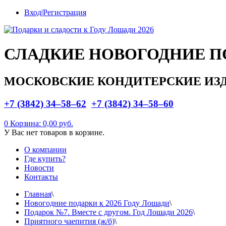
Вход|Регистрация
СЛАДКИЕ НОВОГОДНИЕ П
МОСКОВСКИЕ КОНДИТЕРСКИЕ ИЗ
+7 (3842) 34–58–62
+7 (3842) 34–58–60
0
Корзина:
0,00 руб.
У Вас нет товаров в корзине.
О компании
Где купить?
Новости
Контакты
Главная
\
Новогодние подарки к 2026 Году Лошади
\
Подарок №7. Вместе с другом. Год Лошади 2026
\
Приятного чаепития (ж/б)
\