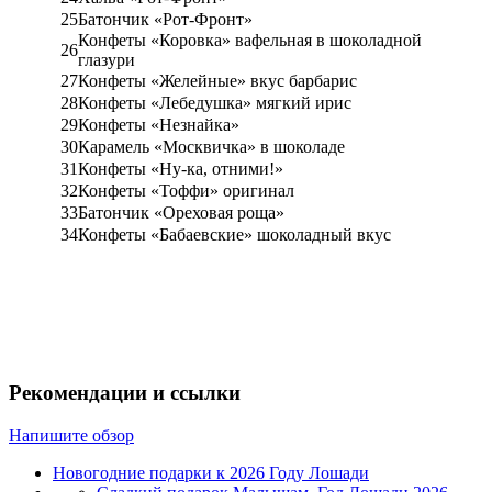
25
Батончик «Рот-Фронт»
Конфеты «Коровка» вафельная в шоколадной
26
глазури
27
Конфеты «Желейные» вкус барбарис
28
Конфеты «Лебедушка» мягкий ирис
29
Конфеты «Незнайка»
30
Карамель «Москвичка» в шоколаде
31
Конфеты «Ну-ка, отними!»
32
Конфеты «Тоффи» оригинал
33
Батончик «Ореховая роща»
34
Конфеты «Бабаевские» шоколадный вкус
Рекомендации и ссылки
Напишите обзор
Новогодние подарки к 2026 Году Лошади