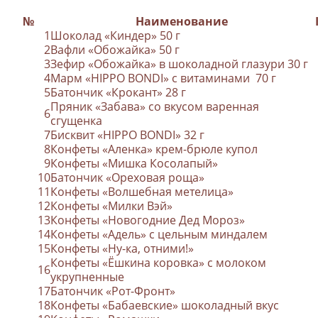
№
Наименование
1
Шоколад «Киндер» 50 г
2
Вафли «Обожайка» 50 г
3
Зефир «Обожайка» в шоколадной глазури 30 г
4
Марм «HIPPO BONDI» с витаминами
70 г
5
Батончик «Крокант» 28 г
Пряник «Забава» со вкусом варенная
6
сгущенка
7
Бисквит «HIPPO BONDI» 32 г
8
Конфеты «Аленка» крем-брюле купол
9
Конфеты «Мишка Косолапый»
10
Батончик «Ореховая роща»
11
Конфеты «Волшебная метелица»
12
Конфеты «Милки Вэй»
13
Конфеты «Новогодние Дед Мороз»
14
Конфеты «Адель» с цельным миндалем
15
Конфеты «Ну-ка, отними!»
Конфеты «Ёшкина коровка» с молоком
16
укрупненные
17
Батончик «Рот-Фронт»
18
Конфеты «Бабаевские» шоколадный вкус