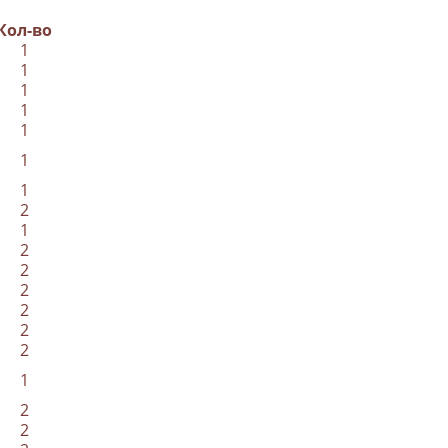
Кол-во
1
1
1
1
1
1
1
2
1
2
2
2
2
2
2
1
2
2