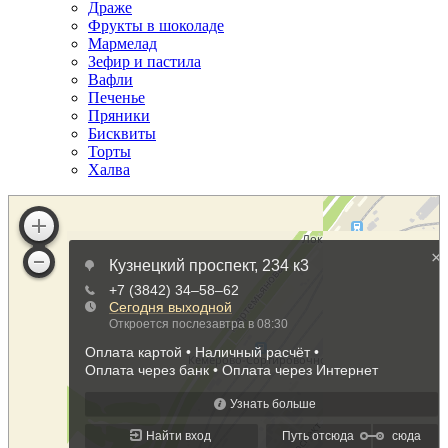
Драже
Фрукты в шоколаде
Мармелад
Зефир и пастила
Вафли
Печенье
Пряники
Бисквиты
Торты
Халва